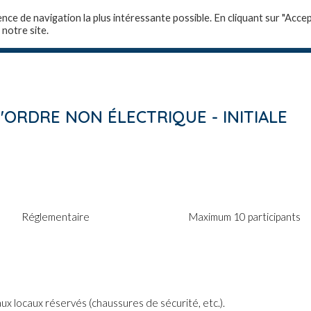
ence de navigation la plus intéressante possible. En cliquant sur "Accep
 notre site.
-nous ?
Domaines de compétences
Formations 
ORDRE NON ÉLECTRIQUE - INITIALE
Réglementaire
Maximum 10 participants
aux locaux réservés (chaussures de sécurité, etc.).