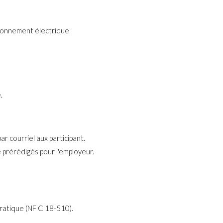
ironnement électrique
.
r courriel aux participant.
ue prérédigés pour l'employeur.
 pratique (NF C 18-510).