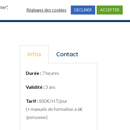
ter",
Réglages des cookies
DECLINER
ACCEPTER
professionnelles
Actualités
Contact
Infos
Contact
Durée :
7 heures
Validité :
3 ans
Tarif :
850€/H.T/jour
(+ manuels de formation à 6€
/personne)