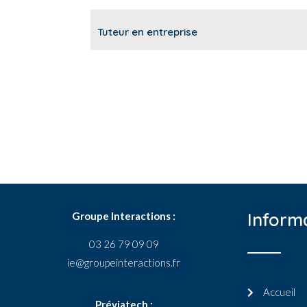
Tuteur en entreprise
Inform
Groupe Interactions :
03 26 79 09 09
ie@groupeinteractions.fr
Accueil
Préviatech :