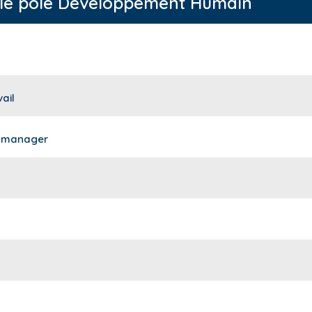
 le pôle Développement Humain
vail
e manager