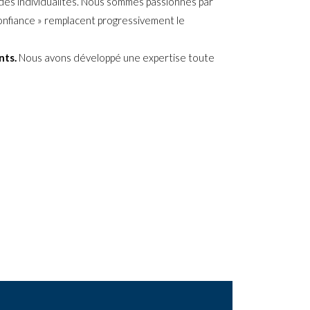
t des individualités. Nous sommes passionnés par
confiance » remplacent progressivement le
nts.
Nous avons développé une expertise toute