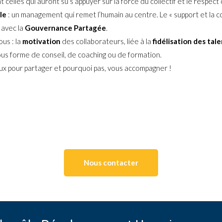
celles qui auront su s’appuyer sur la force du collectif et le respec
le
: un management qui remet l’humain au centre. Le « support et la 
 avec la
Gouvernance Partagée
.
ous : la
motivation
des collaborateurs, liée à la
fidélisation des tale
ous forme de conseil, de coaching ou de formation.
ux pour partager et pourquoi pas, vous accompagner !
Nous contacter