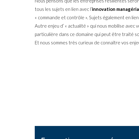
Nous pensons que les entreprises résilientes seront 
tous les sujets en lien avec l’
innovation managéria
« commande et contrôle ». Sujets également en lien
Autre enjeu d’ « actualité » qui nous mobilise avec v
particulière dans ce domaine qui peut être traité s
Et nous sommes très curieux de connaître vos enje